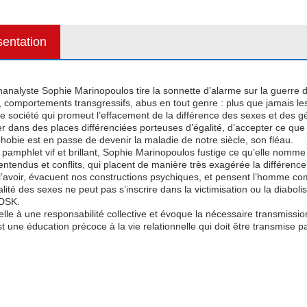
sentation
analyste Sophie Marinopoulos tire la sonnette d’alarme sur la guerre d
, comportements transgressifs, abus en tout genre : plus que jamais
 société qui promeut l’effacement de la différence des sexes et des gén
r dans des places différenciées porteuses d’égalité, d’accepter ce que l
phobie est en passe de devenir la maladie de notre siècle, son fléau.
pamphlet vif et brillant, Sophie Marinopoulos fustige ce qu’elle nomme l
ntendus et conflits, qui placent de manière très exagérée la différenc
t l’avoir, évacuent nos constructions psychiques, et pensent l’homme c
alité des sexes ne peut pas s’inscrire dans la victimisation ou la diabo
 DSK.
elle à une responsabilité collective et évoque la nécessaire transmission
t une éducation précoce à la vie relationnelle qui doit être transmise 