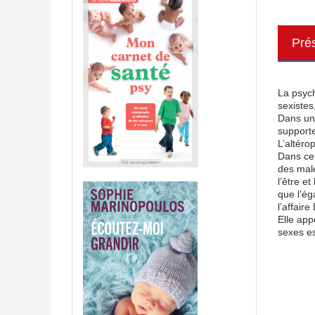
Pré
La psych
sexistes
Dans une
supporte
L’altéro
Dans ce 
des male
l’être e
que l’ég
l’affaire
Elle app
sexes es