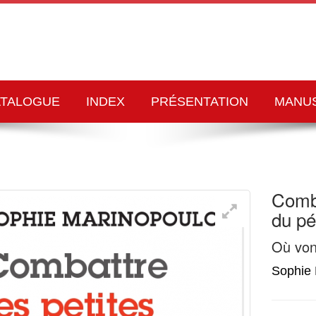
ATALOGUE
INDEX
PRÉSENTATION
MANU
Comba
du pé
Où von
Sophie 