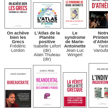
On achève
L'Atlas de la
Le
Notr
bien les
Planète
syndrome
Printe
Grecs
positive
de Marie-
d'Athè
Frédéric
Isabelle Lefort
Antoinette
Yani
Lordon
(dir)
Jean-Luc
Varoufa
Alain Thuleau
Wingert
(dir)