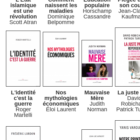
islamique
naissent les
populaire
son co
est une
maladies
Horschamp
Jean-Cl
révolution
Dominique
Cassandre
Kaufm
Scott Atran
Belpomme
L'identité
Nos
Mauvaise
La juste
c'est la
mythologies
Mère
Davi
guerre
économiques
Judith
Robich
Roger
Éloi Laurent
Norman
Patrick T
Martelli