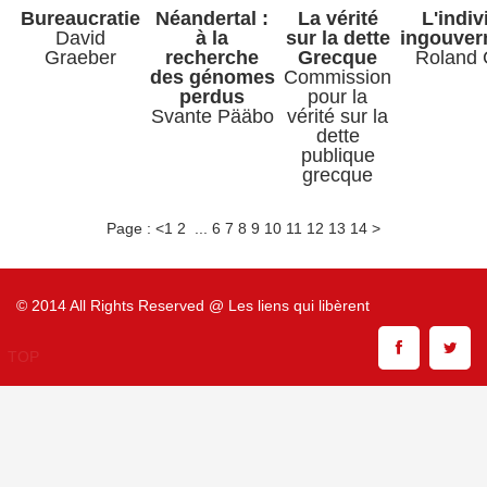
Bureaucratie
Néandertal :
La vérité
L'indiv
David
à la
sur la dette
ingouver
Graeber
recherche
Grecque
Roland 
des génomes
Commission
perdus
pour la
Svante Pääbo
vérité sur la
dette
publique
grecque
Page : <
1
2
...
6
7
8
9
10
11
12
13
14
>
© 2014 All Rights Reserved @ Les liens qui libèrent
TOP