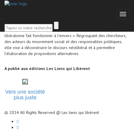
Fondation Copernic
Toggl
naviga
La Fondation Copernic travaille à « remettre à l’endroit ce que le
libéralisme fait fonctionner à l’envers ». Regroupant des chercheurs,
des acteurs du mouvement social et des responsables politiques,
elle vise à déconstruire le discours néolibéral et à permettre
l’élaboration de propositions alternatives.
A publié aux éditions Les Liens qui Libèrent
Vers une société
plus juste
© 2014 All Rights Reserved @ Les liens qui libèrent